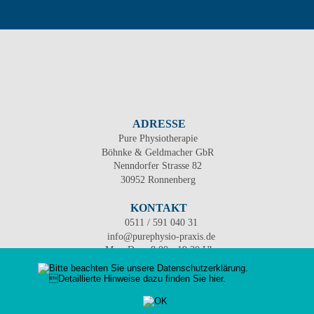
ADRESSE
Pure Physiotherapie 
Böhnke & Geldmacher GbR
Nenndorfer Strasse 82  
30952 Ronnenberg
KONTAKT
0511 / 591 040 31
info@purephysio-praxis.de
   Mo - Do:   8.00 - 19.30 Uhr 
   Freitag:    8.00 - 16.30 Uhr
©Pure Physiotherapie Böhnke & Geldmacher GbR. All rights reserved 2021.
designed by Zain Design & Werbetechnik GmbH & Co. KG